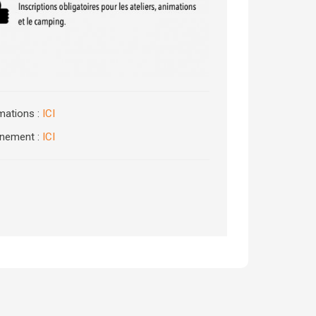
imations :
ICI
enement :
ICI