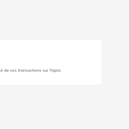
té de vos transactions sur Yapla.
Découvrir Yapla
Données personnelles